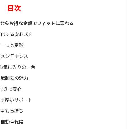
目次
」ならお得な金額でフィットに乗れる
提供する安心感を
ずーっと定額
実メンテナンス
お気に入りの一台
る無制限の魅力
付きで安心
い手厚いサポート
愛車も長持ち
な自動車保険