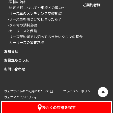
-車検の流れ
ご契約者様
-法定点検について〜車検との違い〜
-リース車のメンテナンス基礎知識
-リース車を傷つけてしまったら？
-クルマの消耗部品
-カーリースと保険
-リース契約者でも知っておきたいクルマの税金
-カーリースの審査基準
お知らせ
お役立ちコラム
お問い合わせ
ウェブサイトのご利用にあたって
プライバシーポリシー
ウェブアクセシビリティ
お近くの店舗を探す
Copyright © Idemitsu Kosan Co.,Ltd. All Rights Reserved.