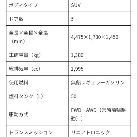
ボディタイプ
SUV
ドア数
5
全長×全幅×全高
4,475×1,780×1,450
（mm）
車両重量（kg）
1,380
総排気量（cc）
1,995
使用燃料
無鉛レギュラーガソリン
燃料タンク（L）
50
FWD［AWD（常時前輪駆
駆動方式
動）］
トランスミッション
リニアトロニック