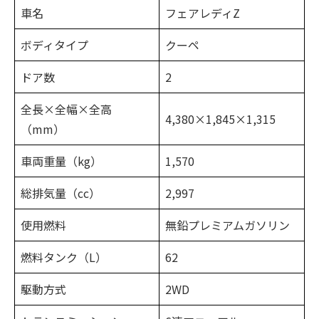
車名
フェアレディZ
ボディタイプ
クーペ
ドア数
2
全長×全幅×全高
4,380×1,845×1,315
（mm）
車両重量（kg）
1,570
総排気量（cc）
2,997
使用燃料
無鉛プレミアムガソリン
燃料タンク（L）
62
駆動方式
2WD