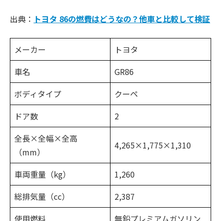
出典：
トヨタ 86の燃費はどうなの？他車と比較して検証
メーカー
トヨタ
車名
GR86
ボディタイプ
クーペ
ドア数
2
全長×全幅×全高
4,265×1,775×1,310
（mm）
車両重量（kg）
1,260
総排気量（cc）
2,387
使用燃料
無鉛プレミアムガソリン