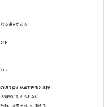
律
される場合がある
イント
に行う
への切り替えが早すぎると危険！
らの衝撃に耐えられない
事故時、被害を最小に抑える