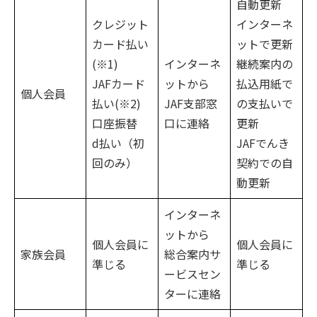
自動更新
クレジット
インターネ
カード払い
ットで更新
(※1)
インターネ
継続案内の
JAFカード
ットから
払込用紙で
個人会員
払い(※2)
JAF支部窓
の支払いで
口座振替
口に連絡
更新
d払い（初
JAFでんき
回のみ）
契約での自
動更新
インターネ
ットから
個人会員に
個人会員に
家族会員
総合案内サ
準じる
準じる
ービスセン
ターに連絡