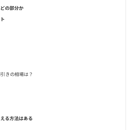
はどの部分か
ント
値引きの相場は？
抑える方法はある