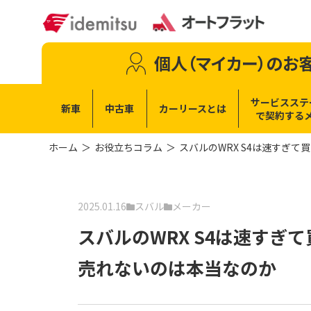
個人（マイカー）
のお
サービスステ
新車
中古車
カーリースとは
で
契約する
ホーム
お役立ちコラム
スバルのWRX S4は速すぎ
2025.01.16
スバル
メーカー
スバルのWRX S4は速す
売れないのは本当なのか