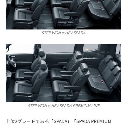
STEP WGN e:HEV SPADA
STEP WGN e:HEV SPADA PREMIUM LINE
上位2グレードである「SPADA」「SPADA PREMIUM