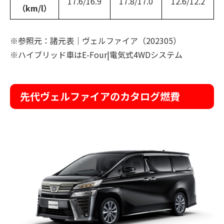
17.6/16.9
17.8/17.0
12.6/12.2
（km/l）
※参照元：諸元表｜ヴェルファイア（202305）
※ハイブリッド車はE-Four|電気式4WDシステム
先代ヴェルファイアのカタログ燃費