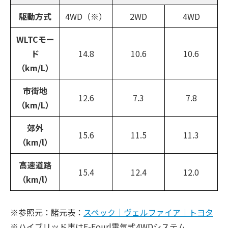
駆動方式
4WD（※）
2WD
4WD
WLTCモー
ド
14.8
10.6
10.6
（km/L）
市街地
12.6
7.3
7.8
（km/L）
郊外
15.6
11.5
11.3
（km/l）
高速道路
15.4
12.4
12.0
（km/l）
※参照元：諸元表：
スペック｜ヴェルファイア｜トヨタ
※ハイブリッド車はE-Four|電気式4WDシステム