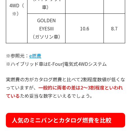
4WD（
車）
※）
GOLDEN
EYESⅢ
10.6
8.7
（ガソリン車）
※参照元：
e燃費
※ハイブリッド車はE-Four|電気式4WDシステム
実燃費の方がカタログ燃費と比べて2割程度数値が低くな
っていますが、
一般的に両者の差は2〜3割程度といわれ
ている
ため妥当な数字といえるでしょう。
人気のミニバンとカタログ燃費を比較