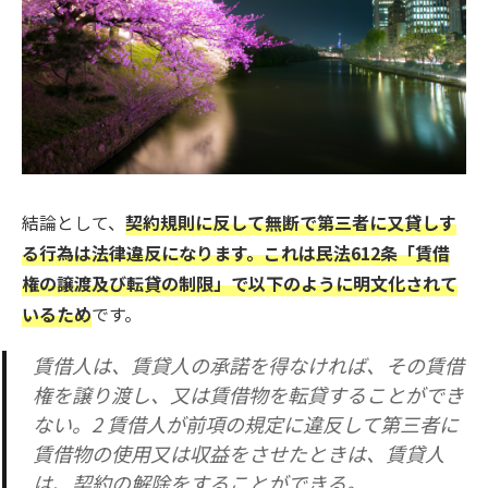
結論として、
契約規則に反して無断で第三者に又貸しす
る行為は法律違反になります。これは民法612条「賃借
権の譲渡及び転貸の制限」で以下のように明文化されて
いるため
です。
賃借人は、賃貸人の承諾を得なければ、その賃借
権を譲り渡し、又は賃借物を転貸することができ
ない。2 賃借人が前項の規定に違反して第三者に
賃借物の使用又は収益をさせたときは、賃貸人
は、契約の解除をすることができる。