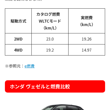
カタログ燃費
実燃費
駆動方式
WLTCモード
（km/L）
（km/L）
2WD
23.0
19.26
4WD
19.2
14.97
※参照元：
e燃費
ホンダ ヴェゼルと燃費比較