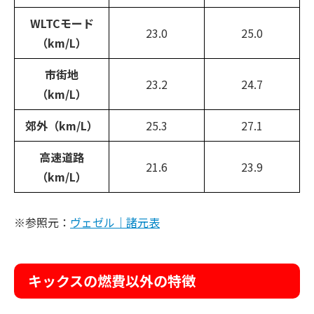
WLTCモード
23.0
25.0
（km/L）
市街地
23.2
24.7
（km/L）
郊外（km/L）
25.3
27.1
高速道路
21.6
23.9
（km/L）
※参照元：
ヴェゼル｜諸元表
キックスの燃費以外の特徴