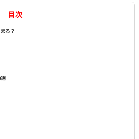
目次
決まる？
0選