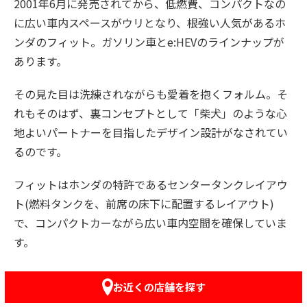
2001年6月に発売されてから、低燃費、コンパクトなの
に広い車内スペースがウリとなり、根強い人気があるホ
ンダのフィット。ガソリン車とe:HEVのラインナップが
あります。
その見た目は洗練されながらも愛着を抱くフォルム。そ
れもそのはず、裏コンセプトとして「柴犬」のような心
地よいパートナーを目指したデザイン設計がなされてい
るのです。
フィットはホンダの特許であるセンタータンクレイアウ
ト(燃料タンクを、前席の床下に配置するレイアウト)
で、コンパクトカーながら広い車内空間を確保していま
す。
また、安全システムである「Honda SENSING」を標準
お近くの店舗を探す
装備、さらにフロントピラーが極細で、運転時の右左折