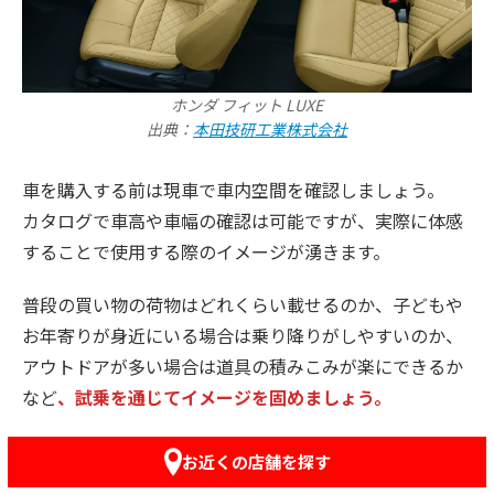
ホンダ フィット LUXE
出典：
本田技研工業株式会社
車を購入する前は現車で車内空間を確認しましょう。
カタログで車高や車幅の確認は可能ですが、実際に体感
することで使用する際のイメージが湧きます。
普段の買い物の荷物はどれくらい載せるのか、子どもや
お年寄りが身近にいる場合は乗り降りがしやすいのか、
アウトドアが多い場合は道具の積みこみが楽にできるか
など
、試乗を通じてイメージを固めましょう。
お近くの店舗を探す
安全装置の有無や機能を確認する